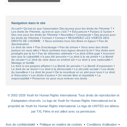
Navigation dans le site
Accueil
Qu’est-ce que l’association Des jeunes pour les droits de l’Homme ?
Les droits de l’Homme, qu’est-ce que c’est ?
Éducateurs
Passez à l’action
Des voix pour les droits de l’Homme
Nouvelles
Commande
Des jeunes pour
les droits de l’Homme
Contact
Contact
REGARDEZ LES VIDÉOS DES
DROITS DE L’HOMME :
Nous sommes tous nés libres et égaux
Pas de
discrimination
Le droit de vivre
Pas d’esclavage
Pas de torture
Vous avez des droits
partout où vous allez
Nous sommes tous égaux devant la loi
Vos droits sont
protégés par la loi
Pas de détention arbitraire
Le droit d’être jugé
Innocent
tant que la culpabilité n’a pas été prouvée
Le droit à la vie privée
La liberté
de circuler
Le droit de vivre dans un endroit sûr
Le droit à une nationalité
Mariage et famille
Le droit à vos propres affaires
La liberté de pensée
La liberté d’expression
Le droit de se réunir
Le droit à la démocratie
La sécurité sociale
Les droits
du travailleur
Le droit de jouer
De la nourriture et un abri pour tous
Le droit
à l’éducation
Les droits d’auteur
Un monde libre et équitable
La
responsabilité
Personne ne peut vous enlever vos droits
© 2002-2026 Youth for Human Rights International. Tous droits de reproduction et
d’adaptation réservés. Le logo de Youth for Human Rights International est la
propriété de Youth for Human Rights International. Le logo de UNITED est détenu
par TXL Films et est utilisé avec sa permission.
Avis de confidentialité
•
Politique en matière de cookies
•
Conditions d’utilisation
•