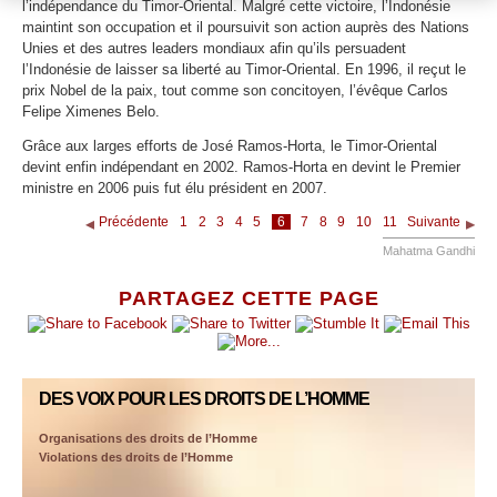
l’indépendance du Timor-Oriental. Malgré cette victoire, l’Indonésie
maintint son occupation et il poursuivit son action auprès des Nations
Unies et des autres leaders mondiaux afin qu’ils persuadent
l’Indonésie de laisser sa liberté au Timor-Oriental. En 1996, il reçut le
prix Nobel de la paix, tout comme son concitoyen, l’évêque Carlos
Felipe Ximenes Belo.
Grâce aux larges efforts de José Ramos-Horta, le Timor-Oriental
devint enfin indépendant en 2002. Ramos-Horta en devint le Premier
ministre en 2006 puis fut élu président en 2007.
Précédente
1
2
3
4
5
6
7
8
9
10
11
Suivante
Mahatma Gandhi
PARTAGEZ CETTE PAGE
DES VOIX POUR LES DROITS DE L’HOMME
Organisations des droits de l’Homme
Violations des droits de l’Homme