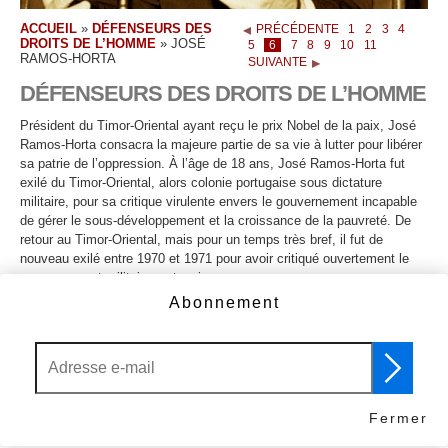
ACCUEIL
»
DÉFENSEURS DES
PRÉCÉDENTE
1
2
3
4
DROITS DE L’HOMME
»
JOSÉ
5
6
7
8
9
10
11
RAMOS-HORTA
SUIVANTE
DÉFENSEURS DES DROITS DE L’HOMME
Président du Timor-Oriental ayant reçu le prix Nobel de la paix, José
Ramos-Horta consacra la majeure partie de sa vie à lutter pour libérer
sa patrie de l’oppression. À l’âge de 18 ans, José Ramos-Horta fut
exilé du Timor-Oriental, alors colonie portugaise sous dictature
militaire, pour sa critique virulente envers le gouvernement incapable
de gérer le sous-développement et la croissance de la pauvreté. De
retour au Timor-Oriental, mais pour un temps très bref, il fut de
nouveau exilé entre 1970 et 1971 pour avoir critiqué ouvertement le
gouvernement militaire portugais.
Abonnement
En 1974, le Timor-Oriental déclarait son indépendance,
immédiatement suivie par une invasion de l’Indonésie, donnant
naissance à une autre dictature militaire. José Ramos-Horta passa les
24 années suivantes à attirer l’attention internationale sur la situation
critique du Timor-Oriental.
Il fut la personne la plus jeune à s’adresser aux représentants des
Fermer
Nations Unies et les amena à faire voter une résolution soutenant