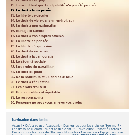
10. Le droit d’être jugé
11. Innocent tant que la culpabilité n’a pas été prouvée
12. Le droit à la vie privée
13. La liberté de circuler
14. Le droit de vivre dans un endroit sûr
15. Le droit à une nationalité
16. Mariage et famille
17. Le droit à vos propres affaires
18. La liberté de pensée
19. La liberté d’expression
20. Le droit de se réunir
21. Le droit à la démocratie
22. La sécurité sociale
23. Les droits du travailleur
24. Le droit de jouer
25. De la nourriture et un abri pour tous
26. Le droit à l’éducation
27. Les droits d’auteur
28. Un monde libre et équitable
29. La responsabilité
30. Personne ne peut vous enlever vos droits
Navigation dans le site
Accueil
Qu’est-ce que l’association Des jeunes pour les droits de l’Homme ?
Les droits de l’Homme, qu’est-ce que c’est ?
Éducateurs
Passez à l’action
Des voix pour les droits de l’Homme
Nouvelles
Commande
Des jeunes pour