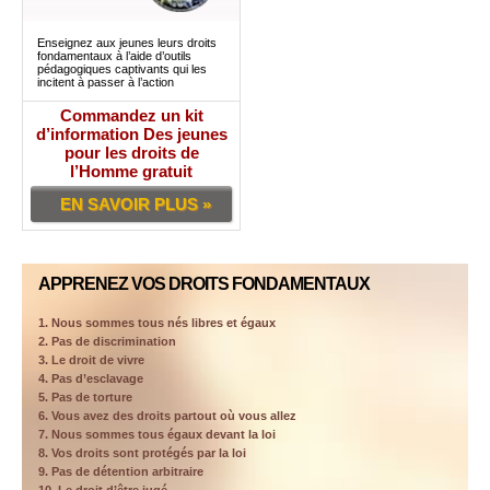
Enseignez aux jeunes leurs droits
fondamentaux à l’aide d’outils
pédagogiques captivants qui les
incitent à passer à l’action
Commandez un kit
d’information Des jeunes
pour les droits de
l’Homme gratuit
EN SAVOIR PLUS »
APPRENEZ VOS DROITS FONDAMENTAUX
1. Nous sommes tous nés libres et égaux
2. Pas de discrimination
3. Le droit de vivre
4. Pas d’esclavage
5. Pas de torture
6. Vous avez des droits partout où vous allez
7. Nous sommes tous égaux devant la loi
8. Vos droits sont protégés par la loi
9. Pas de détention arbitraire