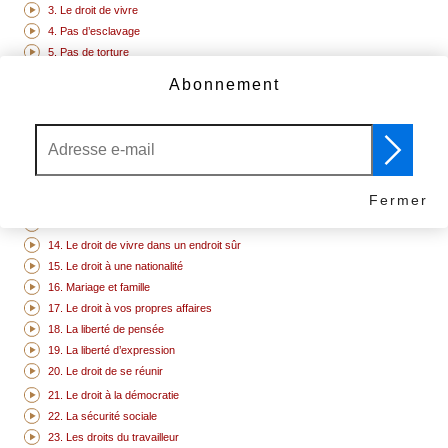
3. Le droit de vivre
4. Pas d’esclavage
5. Pas de torture
6. Vous avez des droits partout où vous allez
Abonnement
7. Nous sommes tous égaux devant la loi
8. Vos droits sont protégés par la loi
9. Pas de détention arbitraire
10. Le droit d’être jugé
11. Innocent tant que la culpabilité n’a pas été prouvée
Fermer
12. Le droit à la vie privée
13. La liberté de circuler
14. Le droit de vivre dans un endroit sûr
15. Le droit à une nationalité
16. Mariage et famille
17. Le droit à vos propres affaires
18. La liberté de pensée
19. La liberté d’expression
20. Le droit de se réunir
21. Le droit à la démocratie
22. La sécurité sociale
23. Les droits du travailleur