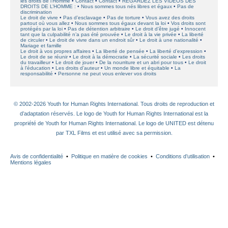
les droits de l’Homme
Contact
Contact
REGARDEZ LES VIDÉOS DES
DROITS DE L’HOMME :
Nous sommes tous nés libres et égaux
Pas de
discrimination
Le droit de vivre
Pas d’esclavage
Pas de torture
Vous avez des droits
partout où vous allez
Nous sommes tous égaux devant la loi
Vos droits sont
protégés par la loi
Pas de détention arbitraire
Le droit d’être jugé
Innocent
tant que la culpabilité n’a pas été prouvée
Le droit à la vie privée
La liberté
de circuler
Le droit de vivre dans un endroit sûr
Le droit à une nationalité
Mariage et famille
Le droit à vos propres affaires
La liberté de pensée
La liberté d’expression
Le droit de se réunir
Le droit à la démocratie
La sécurité sociale
Les droits
du travailleur
Le droit de jouer
De la nourriture et un abri pour tous
Le droit
à l’éducation
Les droits d’auteur
Un monde libre et équitable
La
responsabilité
Personne ne peut vous enlever vos droits
© 2002-2026 Youth for Human Rights International. Tous droits de reproduction et
d’adaptation réservés. Le logo de Youth for Human Rights International est la
propriété de Youth for Human Rights International. Le logo de UNITED est détenu
par TXL Films et est utilisé avec sa permission.
Avis de confidentialité
•
Politique en matière de cookies
•
Conditions d’utilisation
•
Mentions légales