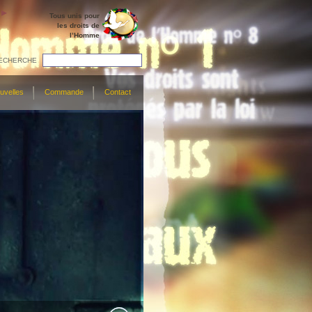
Tous unis pour
les droits de
l’Homme
ECHERCHE
uvelles
Commande
Contact