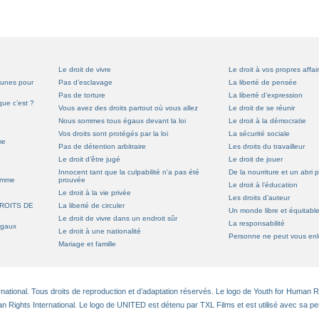
Le droit de vivre
Le droit à vos propres affai
eunes pour
Pas d’esclavage
La liberté de pensée
Pas de torture
La liberté d’expression
que c’est ?
Vous avez des droits partout où vous allez
Le droit de se réunir
Nous sommes tous égaux devant la loi
Le droit à la démocratie
Vos droits sont protégés par la loi
La sécurité sociale
me
Pas de détention arbitraire
Les droits du travailleur
Le droit d’être jugé
Le droit de jouer
Innocent tant que la culpabilité n’a pas été
De la nourriture et un abri 
Homme
prouvée
Le droit à l’éducation
Le droit à la vie privée
Les droits d’auteur
ROITS DE
La liberté de circuler
Un monde libre et équitabl
Le droit de vivre dans un endroit sûr
La responsabilité
égaux
Le droit à une nationalité
Personne ne peut vous enle
Mariage et famille
tional. Tous droits de reproduction et d’adaptation réservés. Le logo de Youth for Human Rig
n Rights International. Le logo de UNITED est détenu par TXL Films et est utilisé avec sa pe