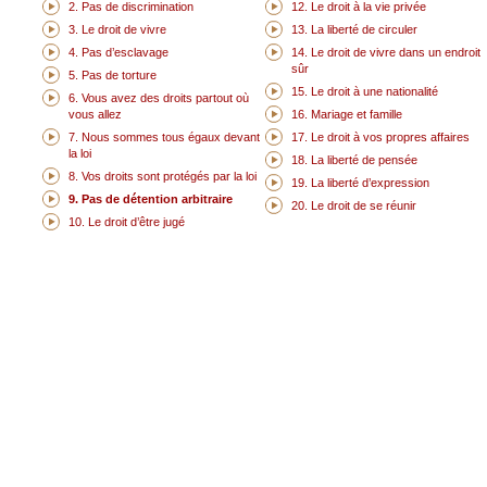
2. Pas de discrimination
12. Le droit à la vie privée
3. Le droit de vivre
13. La liberté de circuler
4. Pas d’esclavage
14. Le droit de vivre dans un endroit
sûr
5. Pas de torture
15. Le droit à une nationalité
6. Vous avez des droits partout où
vous allez
16. Mariage et famille
7. Nous sommes tous égaux devant
17. Le droit à vos propres affaires
la loi
18. La liberté de pensée
8. Vos droits sont protégés par la loi
19. La liberté d’expression
9. Pas de détention arbitraire
20. Le droit de se réunir
10. Le droit d’être jugé