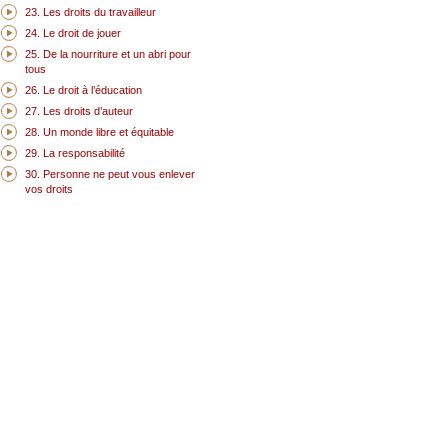
23. Les droits du travailleur
24. Le droit de jouer
25. De la nourriture et un abri pour
tous
26. Le droit à l’éducation
27. Les droits d’auteur
28. Un monde libre et équitable
29. La responsabilité
30. Personne ne peut vous enlever
vos droits