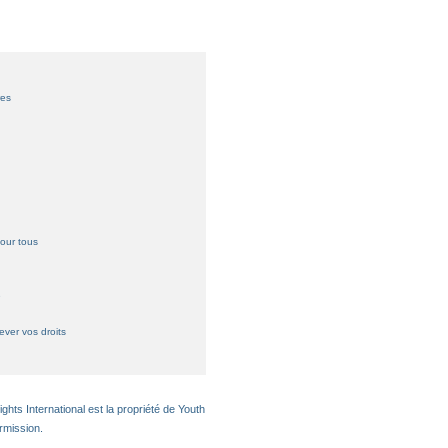
res
pour tous
e
ver vos droits
hts International est la propriété de Youth
rmission.