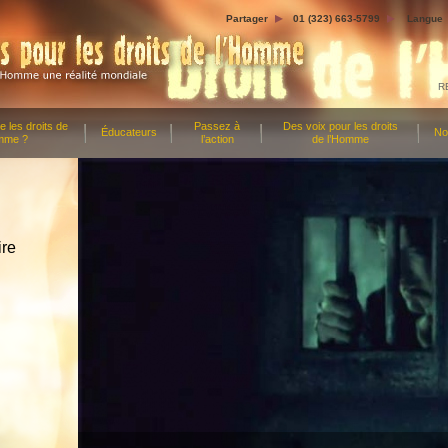
Partager
01 (323) 663-5799
Langue
R
 les droits de
Passez à
Des voix pour les droits
Éducateurs
No
mme ?
l’action
de l’Homme
ire