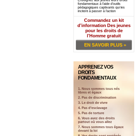
Enseignez aux jeunes leurs droits
fondamentaux à l’aide d’outils
pédagogiques captivants qui les
incitent à passer à l’action
Commandez un kit
d’information Des jeunes
pour les droits de
l’Homme gratuit
EN SAVOIR PLUS »
APPRENEZ VOS
DROITS
FONDAMENTAUX
1. Nous sommes tous nés
libres et égaux
2. Pas de discrimination
3. Le droit de vivre
4. Pas d’esclavage
5. Pas de torture
6. Vous avez des droits
partout où vous allez
7. Nous sommes tous égaux
devant la loi
8. Vos droits sont protégés