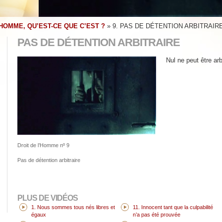
’HOMME, QU’EST-CE QUE C’EST ?
»
9. PAS DE DÉTENTION ARBITRAIR
PAS DE DÉTENTION ARBITRAIRE
Nul ne peut être arb
Droit de l’Homme nº 9
Pas de détention arbitraire
PLUS DE VIDÉOS
1. Nous sommes tous nés libres et
11. Innocent tant que la culpabilité
égaux
n’a pas été prouvée