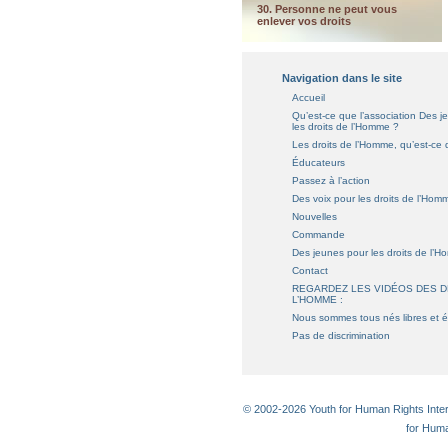
30. Personne ne peut vous
enlever vos droits
Navigation dans le site
Accueil
Qu’est-ce que l’association Des j
les droits de l’Homme ?
Les droits de l’Homme, qu’est-ce 
Éducateurs
Passez à l’action
Des voix pour les droits de l’Hom
Nouvelles
Commande
Des jeunes pour les droits de l’
Contact
REGARDEZ LES VIDÉOS DES D
L’HOMME :
Nous sommes tous nés libres et 
Pas de discrimination
© 2002-2026 Youth for Human Rights Interna
for Huma