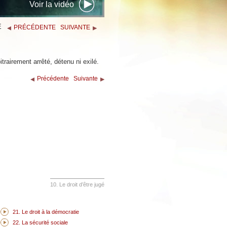
Voir la vidéo
E
PRÉCÉDENTE
SUIVANTE
itrairement arrêté, détenu ni exilé.
Précédente
Suivante
10. Le droit d’être jugé
21. Le droit à la démocratie
22. La sécurité sociale