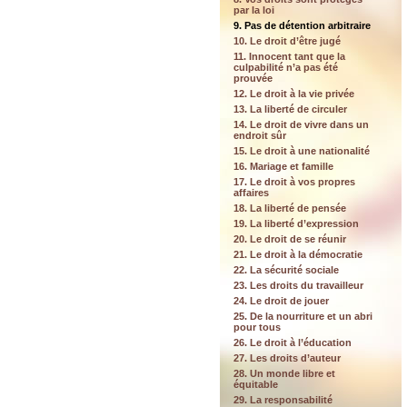
par la loi
9. Pas de détention arbitraire
10. Le droit d’être jugé
11. Innocent tant que la
culpabilité n’a pas été
prouvée
12. Le droit à la vie privée
13. La liberté de circuler
14. Le droit de vivre dans un
endroit sûr
15. Le droit à une nationalité
16. Mariage et famille
17. Le droit à vos propres
affaires
18. La liberté de pensée
19. La liberté d’expression
20. Le droit de se réunir
21. Le droit à la démocratie
22. La sécurité sociale
23. Les droits du travailleur
24. Le droit de jouer
25. De la nourriture et un abri
pour tous
26. Le droit à l’éducation
27. Les droits d’auteur
28. Un monde libre et
équitable
29. La responsabilité