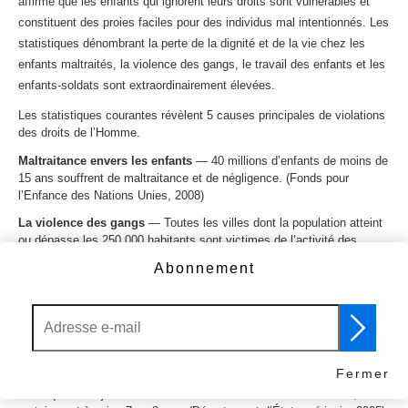
affirme que les enfants qui ignorent leurs droits sont vulnérables et
constituent des proies faciles pour des individus mal intentionnés. Les
statistiques dénombrant la perte de la dignité et de la vie chez les
enfants maltraités, la violence des gangs, le travail des enfants et les
enfants-soldats sont extraordinairement élevées.
Les statistiques courantes révèlent 5 causes principales de violations
des droits de l’Homme.
Maltraitance envers les enfants
— 40 millions d’enfants de moins de
15 ans souffrent de maltraitance et de négligence. (Fonds pour
l’Enfance des Nations Unies, 2008)
La violence des gangs
— Toutes les villes dont la population atteint
ou dépasse les 250 000 habitants sont victimes de l’activité des
gangs. (Département de la Justice américaine)
Abonnement
Le travail des enfants
— 246 millions d’enfants travaillent, soit 1 sur
6 parmi les 5 à 17 ans. (Organisation Internationale du Travail, 2002)
Les enfants soldats
— l’UNICEF estime à plus de 300 000 le nombre
d’enfants âgés de moins de 18 ans actuellement enrôlés dans plus de
30 conflits armés dans le monde.
Fermer
Alors que la majorité des enfants-soldats ont entre 15 et 18 ans,