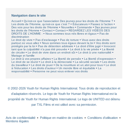
Navigation dans le site
Accueil
Qu’est-ce que l’association Des jeunes pour les droits de l’Homme ?
Les droits de l’Homme, qu’est-ce que c’est ?
Éducateurs
Passez à l’action
Des voix pour les droits de l’Homme
Nouvelles
Commande
Des jeunes pour
les droits de l’Homme
Contact
Contact
REGARDEZ LES VIDÉOS DES
DROITS DE L’HOMME :
Nous sommes tous nés libres et égaux
Pas de
discrimination
Le droit de vivre
Pas d’esclavage
Pas de torture
Vous avez des droits
partout où vous allez
Nous sommes tous égaux devant la loi
Vos droits sont
protégés par la loi
Pas de détention arbitraire
Le droit d’être jugé
Innocent
tant que la culpabilité n’a pas été prouvée
Le droit à la vie privée
La liberté
de circuler
Le droit de vivre dans un endroit sûr
Le droit à une nationalité
Mariage et famille
Le droit à vos propres affaires
La liberté de pensée
La liberté d’expression
Le droit de se réunir
Le droit à la démocratie
La sécurité sociale
Les droits
du travailleur
Le droit de jouer
De la nourriture et un abri pour tous
Le droit
à l’éducation
Les droits d’auteur
Un monde libre et équitable
La
responsabilité
Personne ne peut vous enlever vos droits
© 2002-2026 Youth for Human Rights International. Tous droits de reproduction et
d’adaptation réservés. Le logo de Youth for Human Rights International est la
propriété de Youth for Human Rights International. Le logo de UNITED est détenu
par TXL Films et est utilisé avec sa permission.
Avis de confidentialité
•
Politique en matière de cookies
•
Conditions d’utilisation
•
Mentions légales