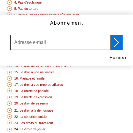
4. Pas d’esclavage
5. Pas de torture
6. Vous avez des droits partout où vous allez
7. Nous sommes tous égaux devant la loi
Abonnement
8. Vos droits sont protégés par la loi
9. Pas de détention arbitraire
10. Le droit d’être jugé
11. Innocent tant que la culpabilité n’a pas été prouvée
12. Le droit à la vie privée
Fermer
13. La liberté de circuler
14. Le droit de vivre dans un endroit sûr
15. Le droit à une nationalité
16. Mariage et famille
17. Le droit à vos propres affaires
18. La liberté de pensée
19. La liberté d’expression
20. Le droit de se réunir
21. Le droit à la démocratie
22. La sécurité sociale
23. Les droits du travailleur
24. Le droit de jouer