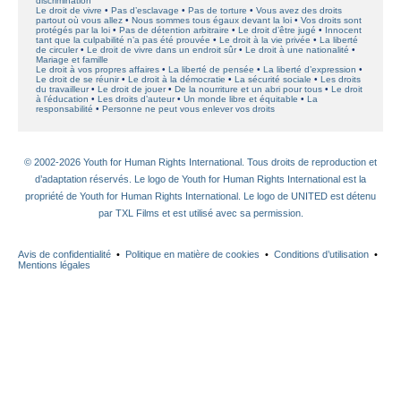
discrimination
Le droit de vivre
Pas d’esclavage
Pas de torture
Vous avez des droits
partout où vous allez
Nous sommes tous égaux devant la loi
Vos droits sont
protégés par la loi
Pas de détention arbitraire
Le droit d’être jugé
Innocent
tant que la culpabilité n’a pas été prouvée
Le droit à la vie privée
La liberté
de circuler
Le droit de vivre dans un endroit sûr
Le droit à une nationalité
Mariage et famille
Le droit à vos propres affaires
La liberté de pensée
La liberté d’expression
Le droit de se réunir
Le droit à la démocratie
La sécurité sociale
Les droits
du travailleur
Le droit de jouer
De la nourriture et un abri pour tous
Le droit
à l’éducation
Les droits d’auteur
Un monde libre et équitable
La
responsabilité
Personne ne peut vous enlever vos droits
© 2002-2026 Youth for Human Rights International. Tous droits de reproduction et
d’adaptation réservés. Le logo de Youth for Human Rights International est la
propriété de Youth for Human Rights International. Le logo de UNITED est détenu
par TXL Films et est utilisé avec sa permission.
Avis de confidentialité
•
Politique en matière de cookies
•
Conditions d’utilisation
•
Mentions légales