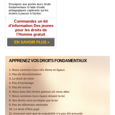
Enseignez aux jeunes leurs droits
fondamentaux à l’aide d’outils
pédagogiques captivants qui les
incitent à passer à l’action
Commandez un kit
d’information Des jeunes
pour les droits de
l’Homme gratuit
EN SAVOIR PLUS »
APPRENEZ VOS DROITS FONDAMENTAUX
1. Nous sommes tous nés libres et égaux
2. Pas de discrimination
3. Le droit de vivre
4. Pas d’esclavage
5. Pas de torture
6. Vous avez des droits partout où vous allez
7. Nous sommes tous égaux devant la loi
8. Vos droits sont protégés par la loi
9. Pas de détention arbitraire
10. Le droit d’être jugé
11. Innocent tant que la culpabilité n’a pas été prouvée