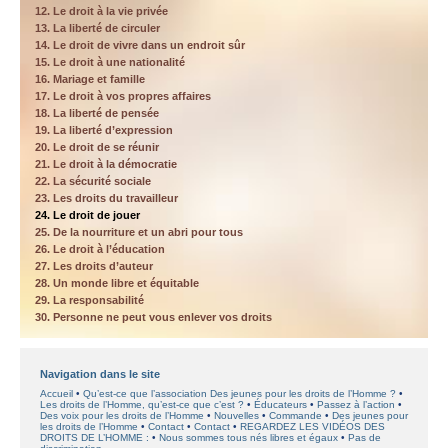
12. Le droit à la vie privée
13. La liberté de circuler
14. Le droit de vivre dans un endroit sûr
15. Le droit à une nationalité
16. Mariage et famille
17. Le droit à vos propres affaires
18. La liberté de pensée
19. La liberté d’expression
20. Le droit de se réunir
21. Le droit à la démocratie
22. La sécurité sociale
23. Les droits du travailleur
24. Le droit de jouer
25. De la nourriture et un abri pour tous
26. Le droit à l’éducation
27. Les droits d’auteur
28. Un monde libre et équitable
29. La responsabilité
30. Personne ne peut vous enlever vos droits
Navigation dans le site
Accueil
Qu’est-ce que l’association Des jeunes pour les droits de l’Homme ?
Les droits de l’Homme, qu’est-ce que c’est ?
Éducateurs
Passez à l’action
Des voix pour les droits de l’Homme
Nouvelles
Commande
Des jeunes pour
les droits de l’Homme
Contact
Contact
REGARDEZ LES VIDÉOS DES
DROITS DE L’HOMME :
Nous sommes tous nés libres et égaux
Pas de