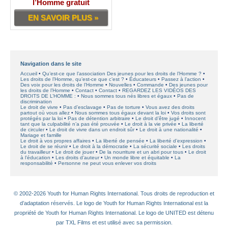
l’Homme gratuit
EN SAVOIR PLUS »
Navigation dans le site
Accueil
Qu’est-ce que l’association Des jeunes pour les droits de l’Homme ?
Les droits de l’Homme, qu’est-ce que c’est ?
Éducateurs
Passez à l’action
Des voix pour les droits de l’Homme
Nouvelles
Commande
Des jeunes pour
les droits de l’Homme
Contact
Contact
REGARDEZ LES VIDÉOS DES
DROITS DE L’HOMME :
Nous sommes tous nés libres et égaux
Pas de
discrimination
Le droit de vivre
Pas d’esclavage
Pas de torture
Vous avez des droits
partout où vous allez
Nous sommes tous égaux devant la loi
Vos droits sont
protégés par la loi
Pas de détention arbitraire
Le droit d’être jugé
Innocent
tant que la culpabilité n’a pas été prouvée
Le droit à la vie privée
La liberté
de circuler
Le droit de vivre dans un endroit sûr
Le droit à une nationalité
Mariage et famille
Le droit à vos propres affaires
La liberté de pensée
La liberté d’expression
Le droit de se réunir
Le droit à la démocratie
La sécurité sociale
Les droits
du travailleur
Le droit de jouer
De la nourriture et un abri pour tous
Le droit
à l’éducation
Les droits d’auteur
Un monde libre et équitable
La
responsabilité
Personne ne peut vous enlever vos droits
© 2002-2026 Youth for Human Rights International. Tous droits de reproduction et
d’adaptation réservés. Le logo de Youth for Human Rights International est la
propriété de Youth for Human Rights International. Le logo de UNITED est détenu
par TXL Films et est utilisé avec sa permission.