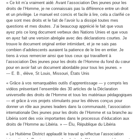
« Ce kit m’a vraiment aidé. Avant l’association Des jeunes pour les
droits de l’Homme, je ne connaissais pas la différence entre un droit
et un privilège. Le manuel est concis et facile à lire, cela a clarifié ce
que sont mes droits et le fait de l’avoir lu a dissipé toutes mes
questions et mes doutes. J’ai beaucoup apprécié le fait que vous
ayez pris ce long document verbeux des Nations Unies et que vous
en ayez fait une version abrégée avec des déclarations courtes. Je
trouve le document original entier intimidant, et je ne sais pas
combien d’adolescents auraient la patience de le lire en entier. Je
tiens à vous remercier ainsi que tous ceux qui travaillent à
l’association Des jeunes pour les droits de l’Homme du fond du cœur
pour en avoir fait un document abordable pour tous les jeunes. »
— E. B., élève, St Louis, Missouri, États Unis
« Grâce à vos remarquables outils d’apprentissage — y compris les
vidéos présentant l’ensemble des 30 articles de la Déclaration
universelle des droits de l’Homme et tous les matériaux pédagogiques
— et grâce à vos projets stimulants pour les élèves conçus pour
donner un rôle aux jeunes leaders dans la communauté, l’association
internationale Des jeunes pour les droits de l’Homme et sa branche au
Libéria sont des voix importantes dans le processus d’éducation aux
droits de l’Homme au Libéria. » — Élu, République du Libéria
« Le Huitième District applaudit le travail qu’effectue l’association