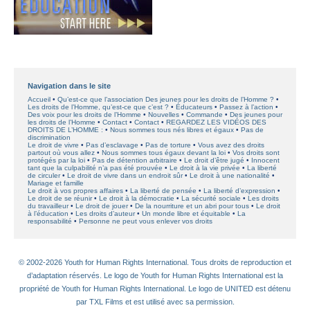
Navigation dans le site
Accueil
Qu’est-ce que l’association Des jeunes pour les droits de l’Homme ?
Les droits de l’Homme, qu’est-ce que c’est ?
Éducateurs
Passez à l’action
Des voix pour les droits de l’Homme
Nouvelles
Commande
Des jeunes pour
les droits de l’Homme
Contact
Contact
REGARDEZ LES VIDÉOS DES
DROITS DE L’HOMME :
Nous sommes tous nés libres et égaux
Pas de
discrimination
Le droit de vivre
Pas d’esclavage
Pas de torture
Vous avez des droits
partout où vous allez
Nous sommes tous égaux devant la loi
Vos droits sont
protégés par la loi
Pas de détention arbitraire
Le droit d’être jugé
Innocent
tant que la culpabilité n’a pas été prouvée
Le droit à la vie privée
La liberté
de circuler
Le droit de vivre dans un endroit sûr
Le droit à une nationalité
Mariage et famille
Le droit à vos propres affaires
La liberté de pensée
La liberté d’expression
Le droit de se réunir
Le droit à la démocratie
La sécurité sociale
Les droits
du travailleur
Le droit de jouer
De la nourriture et un abri pour tous
Le droit
à l’éducation
Les droits d’auteur
Un monde libre et équitable
La
responsabilité
Personne ne peut vous enlever vos droits
© 2002-2026 Youth for Human Rights International. Tous droits de reproduction et
d’adaptation réservés. Le logo de Youth for Human Rights International est la
propriété de Youth for Human Rights International. Le logo de UNITED est détenu
par TXL Films et est utilisé avec sa permission.