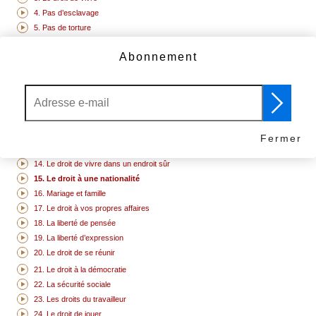
4. Pas d’esclavage
5. Pas de torture
6. Vous avez des droits partout où vous allez
Abonnement
7. Nous sommes tous égaux devant la loi
8. Vos droits sont protégés par la loi
9. Pas de détention arbitraire
10. Le droit d’être jugé
11. Innocent tant que la culpabilité n’a pas été prouvée
12. Le droit à la vie privée
Fermer
13. La liberté de circuler
14. Le droit de vivre dans un endroit sûr
15. Le droit à une nationalité
16. Mariage et famille
17. Le droit à vos propres affaires
18. La liberté de pensée
19. La liberté d’expression
20. Le droit de se réunir
21. Le droit à la démocratie
22. La sécurité sociale
23. Les droits du travailleur
24. Le droit de jouer