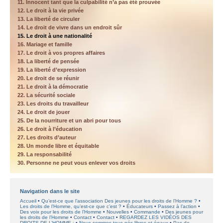
11. Innocent tant que la culpabilité n’a pas été prouvée
12. Le droit à la vie privée
13. La liberté de circuler
14. Le droit de vivre dans un endroit sûr
15. Le droit à une nationalité
16. Mariage et famille
17. Le droit à vos propres affaires
18. La liberté de pensée
19. La liberté d’expression
20. Le droit de se réunir
21. Le droit à la démocratie
22. La sécurité sociale
23. Les droits du travailleur
24. Le droit de jouer
25. De la nourriture et un abri pour tous
26. Le droit à l’éducation
27. Les droits d’auteur
28. Un monde libre et équitable
29. La responsabilité
30. Personne ne peut vous enlever vos droits
Navigation dans le site
Accueil
Qu’est-ce que l’association Des jeunes pour les droits de l’Homme ?
Les droits de l’Homme, qu’est-ce que c’est ?
Éducateurs
Passez à l’action
Des voix pour les droits de l’Homme
Nouvelles
Commande
Des jeunes pour
les droits de l’Homme
Contact
Contact
REGARDEZ LES VIDÉOS DES
DROITS DE L’HOMME :
Nous sommes tous nés libres et égaux
Pas de