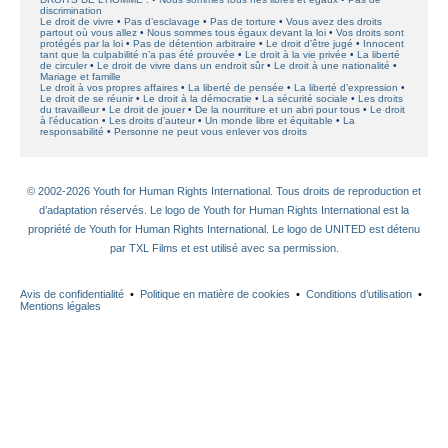
discrimination
Le droit de vivre
Pas d’esclavage
Pas de torture
Vous avez des droits
partout où vous allez
Nous sommes tous égaux devant la loi
Vos droits sont
protégés par la loi
Pas de détention arbitraire
Le droit d’être jugé
Innocent
tant que la culpabilité n’a pas été prouvée
Le droit à la vie privée
La liberté
de circuler
Le droit de vivre dans un endroit sûr
Le droit à une nationalité
Mariage et famille
Le droit à vos propres affaires
La liberté de pensée
La liberté d’expression
Le droit de se réunir
Le droit à la démocratie
La sécurité sociale
Les droits
du travailleur
Le droit de jouer
De la nourriture et un abri pour tous
Le droit
à l’éducation
Les droits d’auteur
Un monde libre et équitable
La
responsabilité
Personne ne peut vous enlever vos droits
© 2002-2026 Youth for Human Rights International. Tous droits de reproduction et
d’adaptation réservés. Le logo de Youth for Human Rights International est la
propriété de Youth for Human Rights International. Le logo de UNITED est détenu
par TXL Films et est utilisé avec sa permission.
Avis de confidentialité
•
Politique en matière de cookies
•
Conditions d’utilisation
•
Mentions légales