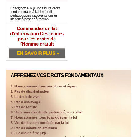
Enseignez aux jeunes leurs droits
fondamentaux à l’aide d’outils
pédagogiques captivants qui les
incitent à passer à l’action
Commandez un kit
d’information Des jeunes
pour les droits de
l’Homme gratuit
EN SAVOIR PLUS »
APPRENEZ VOS DROITS FONDAMENTAUX
1. Nous sommes tous nés libres et égaux
2. Pas de discrimination
3. Le droit de vivre
4. Pas d’esclavage
5. Pas de torture
6. Vous avez des droits partout où vous allez
7. Nous sommes tous égaux devant la loi
8. Vos droits sont protégés par la loi
9. Pas de détention arbitraire
10. Le droit d’être jugé