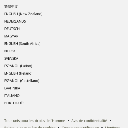
繁體中文
ENGLISH (New Zealand)
NEDERLANDS
DEUTSCH
MAGYAR
ENGLISH (South Africa)
NORSK
SVENSKA
ESPAÑOL (Latino)
ENGLISH (Ireland)
ESPAÑOL (Castellano)
ΕΛΛΗΝΙΚA
ITALIANO
PORTUGUÊS
•
•
Tous unis pour les droits de l’Homme
Avis de confidentialité
•
•
Politique en matière de cookies
Conditions d’utilisation
Mentions