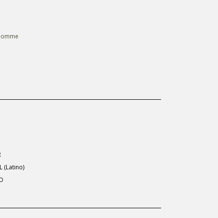
l’Homme
文
R
 (Latino)
NO