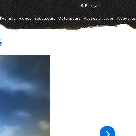
Français
e l’Homme
Vidéos
Éducateurs
Défenseurs
Passez à l’action
Nouvelles
é