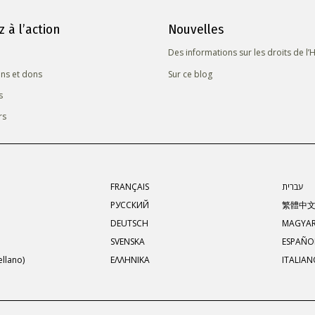
z à l’action
Nouvelles
Des informations sur les droits de 
ns et dons
Sur ce blog
s
rs
FRANÇAIS
עברית
РУССКИЙ
繁體中
DEUTSCH
MAGYA
SVENSKA
ESPAÑOL
llano)
ΕΛΛΗΝΙΚA
ITALIA