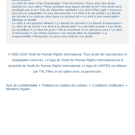
Le droit de vivre
Pas d’esclavage
Pas de torture
Vous avez des droits
partout où vous allez
Nous sommes tous égaux devant la loi
Vos droits sont
protégés par la loi
Pas de détention arbitraire
Le droit d’être jugé
Innocent
tant que la culpabilité n’a pas été prouvée
Le droit à la vie privée
La liberté
de circuler
Le droit de vivre dans un endroit sûr
Le droit à une nationalité
Mariage et famille
Le droit à vos propres affaires
La liberté de pensée
La liberté d’expression
Le droit de se réunir
Le droit à la démocratie
La sécurité sociale
Les droits
du travailleur
Le droit de jouer
De la nourriture et un abri pour tous
Le droit
à l’éducation
Les droits d’auteur
Un monde libre et équitable
La
responsabilité
Personne ne peut vous enlever vos droits
© 2002-2026 Youth for Human Rights International. Tous droits de reproduction et
d’adaptation réservés. Le logo de Youth for Human Rights International est la
propriété de Youth for Human Rights International. Le logo de UNITED est détenu
par TXL Films et est utilisé avec sa permission.
Avis de confidentialité
•
Politique en matière de cookies
•
Conditions d’utilisation
•
Mentions légales